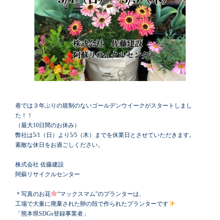
巷では３年ぶりの規制のないゴールデンウイークがスタートしまし
た！！
（最大10日間のお休み）
弊社は5/1（日）より5/5（木）までを休業日とさせていただきます。
素敵な休日をお過ごしください。
株式会社 佐藤建設
阿蘇リサイクルセンター
＊写真のお花
“マックスマム”のプランターは、
工場で大量に廃棄された卵の殻で作られたプランターです
「熊本県SDGs登録事業者」